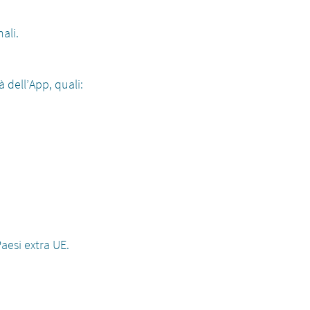
ali.
à dell’App, quali:
Paesi extra UE.