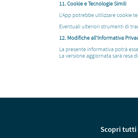
11. Cookie e Tecnologie Simili
L’App potrebbe utilizzare cookie t
Eventuali ulteriori strumenti di tr
12. Modifiche all’Informativa Priva
La presente informativa potrà esse
La versione aggiornata sarà resa d
Scopri tutti 