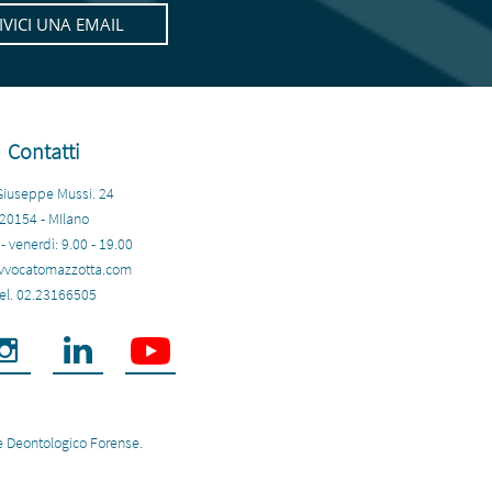
IVICI UNA EMAIL
Contatti
Giuseppe Mussi. 24
20154 - MIlano
- venerdì: 9.00 - 19.00​
vvocatomazzotta.com
el. 02.23166505


ice Deontologico Forense.