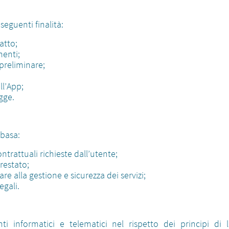
 seguenti finalità:
atto;
enti;
preliminare;
ll’App;
gge.
 basa:
ntrattuali richieste dall’utente;
restato;
are alla gestione e sicurezza dei servizi;
egali.
i informatici e telematici nel rispetto dei principi di l