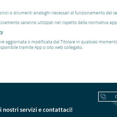
ecnici o strumenti analoghi necessari al funzionamento del ser
acciamento saranno utilizzati nel rispetto della normativa appl
cy
re aggiornata o modificata dal Titolare in qualsiasi moment
isponibile tramite App o sito web collegato.

CHI

i nostri servizi e contattaci!