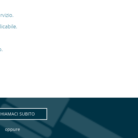
vizio.
icabile.
o.
AMACI SUBITO
oppure