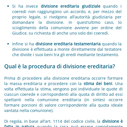
Si ha invece
divisione ereditaria giudiziale
quando i
coeredi non raggiungono un accordo, e, per mezzo del
proprio legale, si rivolgono all’autorità giudiziaria per
domandare la divisione. In quest’ultimo caso, lo
scioglimento della comunione avviene per ordine del
Giudice, su richiesta di anche uno solo dei coeredi.
Infine si ha
divisione ereditaria testamentaria
quando la
divisione è effettuata a monte direttamente dal testatore
che divide i suoi beni tra gli eredi mediante testamento.
Qual è la procedura di divisione ereditaria?
Prima di procedere alla divisione ereditaria occorre formare
la massa ereditaria e procedere con la
stima dei beni
. Una
volta effettuata la stima, vengono poi individuate le quote di
ciascun coerede e corrispondenti alla quota di diritto ad essi
spettanti nella comunione ereditaria (in sintesi occorre
formare porzioni di valore corrispondente alla quota ideale
vantata nella comunione).
Di regola, in base all’art. 1114 del codice civile, la
divisione è
fatta in natura
quando la cosa può essere comodamente