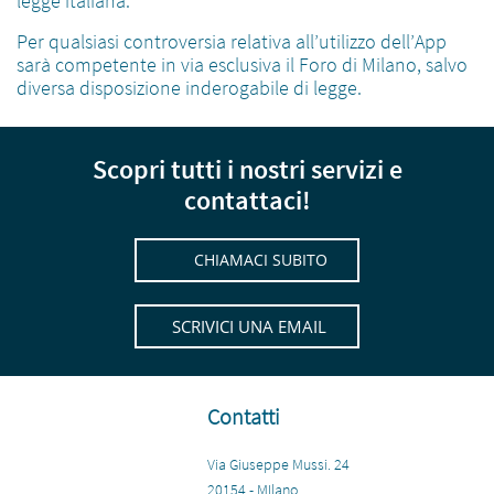
legge italiana.
Per qualsiasi controversia relativa all’utilizzo dell’App
sarà competente in via esclusiva il Foro di Milano, salvo
diversa disposizione inderogabile di legge.
Scopri tutti i nostri servizi e
contattaci!
CHIAMACI SUBITO
SCRIVICI UNA EMAIL
Contatti
Via Giuseppe Mussi. 24
20154 - MIlano